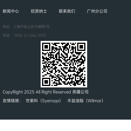
新闻中心
招贤纳士
联系我们
广州分公司
地址：上海市金山区天峨路1号
电话：
0086 21 6266 3933
CopyRight 2025 All Right Reserved 尧疆公司
友情链接：
世索科（Syensqo）
丰益油脂（Wilmar）