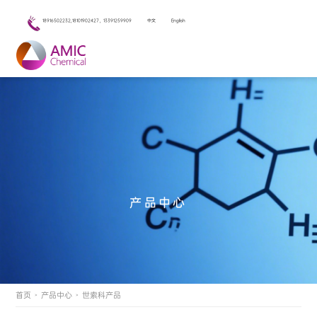
18916502232,18101902427，13391259909
中文
English
产品中心
首页
产品中心
世索科产品
>
>