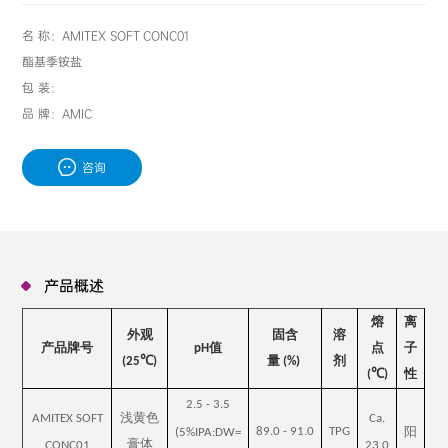
名 称：AMITEX SOFT CONC01
酯基季铵盐
包 装：
品 牌：AMIC
咨询
产品概述
熔
离
外观
固含
溶
产品牌号
值
点
子
pH
℃
量
剂
(25
)
(%)
℃
性
(
)
2.5
-
3.5
浅黄色
AMITEX SOFT
Ca.
阳
TPG
89.0
-
91.0
(5%IPA:DW=
膏体
CONC01
23.0