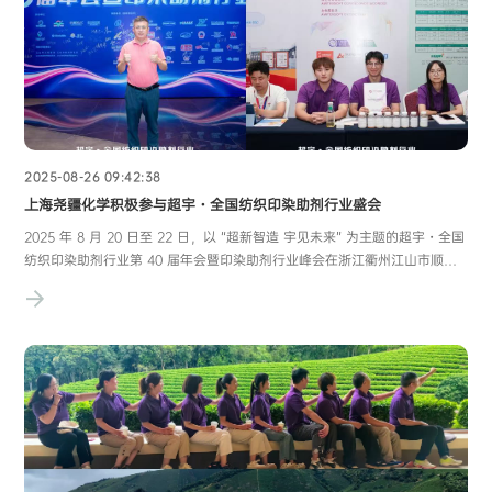
2025-08-26 09:42:38
上海尧疆化学积极参与超宇・全国纺织印染助剂行业盛会
2025 年 8 月 20 日至 22 日，以 “超新智造 宇见未来” 为主题的超宇・全国
纺织印染助剂行业第 40 届年会暨印染助剂行业峰会在浙江衢州江山市顺利
举行。此次盛会由中国染料工业协会纺织印染助剂专业委员会主办，浙江超
宇新材料科技有限公司独家冠名，吸引了众多业内企业、专家学者与从业者
踊跃参与，上海尧疆化学有限公司也