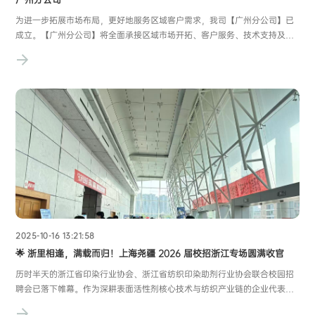
为进一步拓展市场布局，更好地服务区域客户需求，我司【广州分公司】已
成立。【广州分公司】将全面承接区域市场开拓、客户服务、技术支持及项
目落地等相关业务，依托总部成熟的产品体系与专业的服务团队，为广大客
户提供更加高效、便捷、本地化的支持与保障。【广州分公司】地址：广州
市黄埔区光谱中路11号云升科学园B2栋3A
2025-10-16 13:21:58
🌟 浙里相逢，满载而归！上海尧疆 2026 届校招浙江专场圆满收官​
历时半天的浙江省印染行业协会、浙江省纺织印染助剂行业协会联合校园招
聘会已落下帷幕。作为深耕表面活性剂核心技术与纺织产业链的企业代表，
上海尧疆化学与百余名纺织、化工、材料专业学子面对面交流，在浙江这片