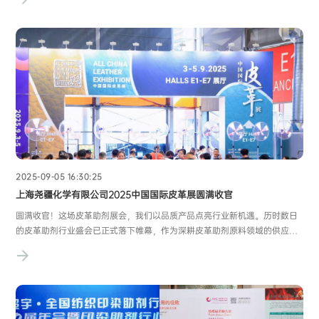
纺织印染产业沃土上，播下了 “产才共融” 的新种子！📸 招聘会高光时刻：
每一份相遇都充满可能虽为首次以 “
2025-09-05 16:30:25
上海尧疆化学有限公司2025中国国际皮革展圆满收官
圆满收官！这场皮革助剂展会，我们以品质产品点亮行业新机遇。历时数日
的皮革助剂行业盛会已正式落下帷幕，作为深耕皮革助剂原料领域的供应
商，我们带着核心产品与专业服务全程参与，在展会现场收获了无数认可与
期待，为此次展会画上了圆满句号。展会期间，我们重点展示了几大大明星
产品 ——进口油醇与油醇聚氧乙烯醚，特殊