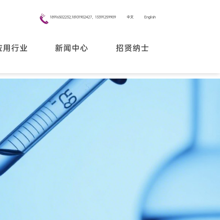
18916502232,18101902427，13391259909
中文
English
应用行业
新闻中心
招贤纳士